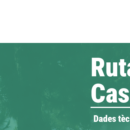
Rut
Cas
Dades tèc