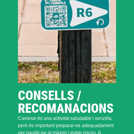
CONSELLS /
RECOMANACIONS
Caminar és una activitat saludable i senzilla,
però és important preparar-se adequadament
per gaudir-ne al màxim i evitar riscos. A