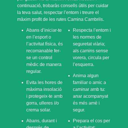
continuació, trobaràs consells útils per cuidar
la teva salut, respectar l’entorn i treure el
màxim profit de les rutes Camina Cambrils.
Abans d’iniciar-te
Respecta l’entorn i
en l’esport o
les normes de
l’activitat física, és
seguretat viària;
recomanable fer-
als camins sense
se un control
vorera, circula per
mèdic de manera
l’esquerra.
regular.
Anima algun
Evita les hores de
familiar o amic a
màxima insolació
caminar amb tu:
i protegeix-te amb
anar acompanyat
gorra, ulleres i/o
és més amè i
crema solar.
segur.
Abans, durant i
Prepara el cos per
després de
a l’activitat: