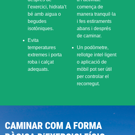
l’exercici, hidrata’t
comença de
bé amb aigua o
manera tranquil·la
begudes
i fes estiraments
isotòniques.
abans i després
de caminar.
Evita
temperatures
Un podòmetre,
extremes i porta
rellotge intel·ligent
roba i calçat
o aplicació de
adequats.
mòbil pot ser útil
per controlar el
recorregut.
CAMINAR COM A FORMA