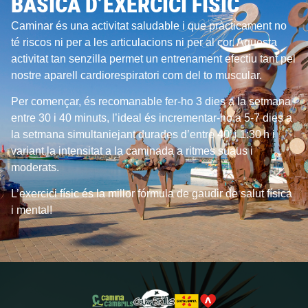
BÀSICA D’EXERCICI FÍSIC
Caminar és una activitat saludable i que pràcticament no
té riscos ni per a les articulacions ni per al cor. Aquesta
activitat tan senzilla permet un entrenament efectiu tant pel
nostre aparell cardiorespiratori com del to muscular.
Per començar, és recomanable fer-ho 3 dies a la setmana
entre 30 i 40 minuts, l’ideal és incrementar-ho a 5-7 dies a
la setmana simultaniejant durades d’entre 40’ i 1:30 h i
variant la intensitat a la caminada a ritmes suaus i
moderats.
L’exercici físic és la millor fórmula de gaudir de salut física
i mental!